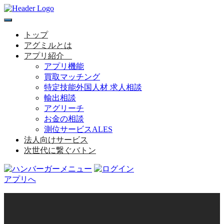
toggle
navigation
トップ
アグミルとは
アプリ紹介
アプリ機能
買取マッチング
特定技能外国人材 求人相談
輸出相談
アグリーチ
お金の相談
測位サービスALES
法人向けサービス
次世代に繋ぐバトン
アプリへ