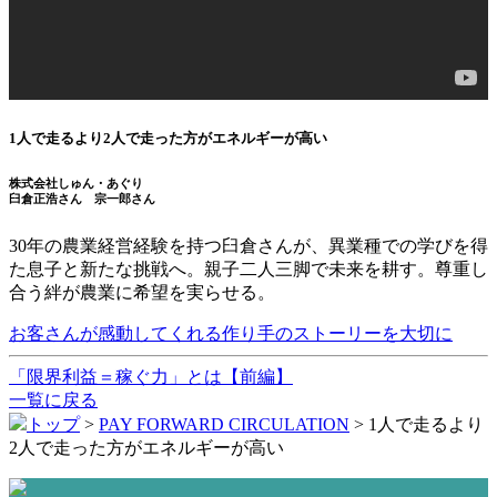
1人で走るより2人で走った方がエネルギーが高い
株式会社しゅん・あぐり
臼倉正浩さん 宗一郎さん
30年の農業経営経験を持つ臼倉さんが、異業種での学びを得
た息子と新たな挑戦へ。親子二人三脚で未来を耕す。尊重し
合う絆が農業に希望を実らせる。
お客さんが感動してくれる作り手のストーリーを大切に
「限界利益＝稼ぐ力」とは【前編】
一覧に戻る
トップ
>
PAY FORWARD CIRCULATION
>
1人で走るより
2人で走った方がエネルギーが高い