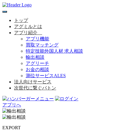
toggle
navigation
トップ
アグミルとは
アプリ紹介
アプリ機能
買取マッチング
特定技能外国人材 求人相談
輸出相談
アグリーチ
お金の相談
測位サービスALES
法人向けサービス
次世代に繋ぐバトン
アプリへ
EXPORT