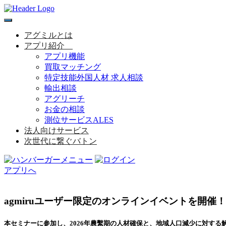
toggle
navigation
アグミルとは
アプリ紹介
アプリ機能
買取マッチング
特定技能外国人材 求人相談
輸出相談
アグリーチ
お金の相談
測位サービスALES
法人向けサービス
次世代に繋ぐバトン
アプリへ
agmiruユーザー限定のオンラインイベントを開催！
本セミナーに参加し、2026年農繫期の人材確保と、地域人口減少に対する