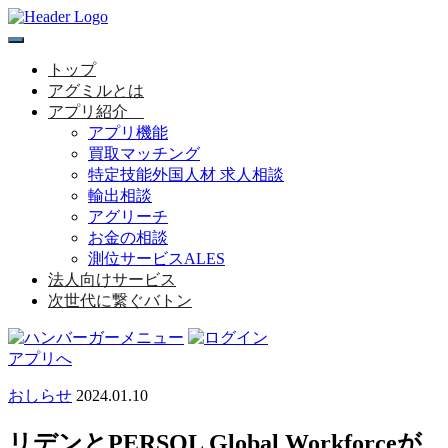
toggle
navigation
トップ
アグミルとは
アプリ紹介
アプリ機能
買取マッチング
特定技能外国人材 求人相談
輸出相談
アグリーチ
お金の相談
測位サービスALES
法人向けサービス
次世代に繋ぐバトン
アプリへ
おしらせ
2024.01.10
リデンとPERSOL Global Workforceが