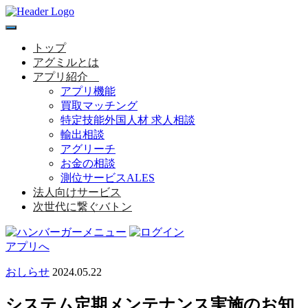
toggle
navigation
トップ
アグミルとは
アプリ紹介
アプリ機能
買取マッチング
特定技能外国人材 求人相談
輸出相談
アグリーチ
お金の相談
測位サービスALES
法人向けサービス
次世代に繋ぐバトン
アプリへ
おしらせ
2024.05.22
システム定期メンテナンス実施のお知