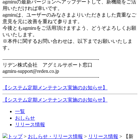
agmiruの最新バージョンへアップデートして、新機能をご活
用いただければ幸いです。
agmiruは、ユーザーのみなさまよりいただきました貴重なご
意見を元に改善を重ねて参ります。
今後ともagmiruをご活用頂けますよう、どうぞよろしくお願
いいたします。
※本件に関するお問い合わせは、以下までお願いいたしま
す。
———————————————————-
リデン株式会社 アグミルサポート窓口
agmiru-support@reden.co.jp
———————————————————-
【システム定期メンテナンス実施のお知らせ】
【システム定期メンテナンス実施のお知らせ】
一覧
おしらせ
リリース情報
トップ
>
おしらせ・リリース情報
>
リリース情報
>
【新