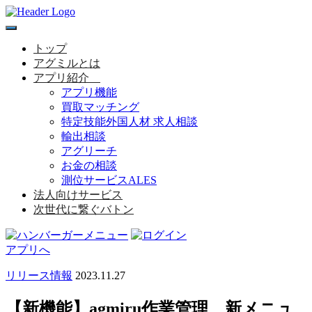
toggle
navigation
トップ
アグミルとは
アプリ紹介
アプリ機能
買取マッチング
特定技能外国人材 求人相談
輸出相談
アグリーチ
お金の相談
測位サービスALES
法人向けサービス
次世代に繋ぐバトン
アプリへ
リリース情報
2023.11.27
【新機能】agmiru作業管理 新メニュ