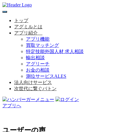
toggle
navigation
トップ
アグミルとは
アプリ紹介
アプリ機能
買取マッチング
特定技能外国人材 求人相談
輸出相談
アグリーチ
お金の相談
測位サービスALES
法人向けサービス
次世代に繋ぐバトン
アプリへ
ユーザーの声