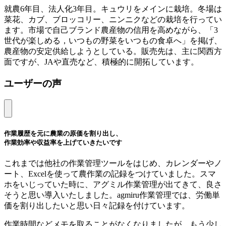
就農6年目、法人化3年目。キュウリをメインに栽培。冬場は
菜花、カブ、ブロッコリー、ニンニクなどの栽培を行ってい
ます。市場で自己ブランド農産物の信用を高めながら、「3
世代が楽しめる，いつもの野菜をいつもの食卓へ」を掲げ、
農産物の安定供給しようとしている。販売先は、主に関西方
面ですが、JAや直売など、積極的に開拓しています。
ユーザーの声
作業履歴を元に農業の原価を割り出し、
作業効率や収益率を上げていきたいです
これまでは他社の作業管理ツールをはじめ、カレンダーやノ
ート、Excelを使って農作業の記録をつけていました。スマ
ホをいじっていた時に、アグミル作業管理が出てきて、良さ
そうと思い導入いたしました。agmiru作業管理では、労働単
価を割り出したいと思い日々記録を付けています。
作業時間などメモを取ることがなくなりましたが、もう少し