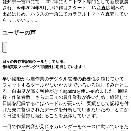
愛知県一宮市にて、2022年にミニトマト専門として新規就農
され、今年2024年8月より3作目スタート。JA産直広場への
出品はじめ、ハウスの一角にてカラフルトマトを直売してい
らっしゃいます。
ユーザーの声
日々の農作業記録ツールとして活用。
作物買取マッチングの可能性に期待しています！
早い段階から農作業のデジタル管理の必要性を感じていて、
フィットするツールがないか興味でいろいろ試してみたとこ
ろ、自由度が高く融通がきくagmiruを使い始めました。圃場
数・作業者数、さらに日々の農作業数が多いため、継続して
日誌を記録するにはハードルが高いが、実績として記録を付
けた先に蓄積されたデータを分析していきたいため、とにか
く日誌を登録し続けることを意識しています。
一目で作業内容が見れるカレンダーをベースに動いているた