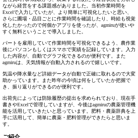
ながら経営をする課題感がありました。当初作業時間を
Excelで入力していたが、より簡単に可視化したいと思い、
さらに圃場・品目ごとに作業時間を確認したり、時給も視覚
化したかったので何個かアプリを使ったが、agmiruが使いや
すく無料ということで導入しました。
パートを雇用していて作業時間を可視化できるよう、農作業
後にパソコンもしくはスマホで実績を記録しています。入力
した内容が、自動でグラフ化できるのが便利です。また
agmiruは、天気情報が自動入力されるので嬉しいです。
気温や降水量など詳細データが自動で正確に取れるので大変
助かっています。また昨年の今頃は何をしていたか把握で
き、振り返りができるのが便利です。
出荷先によっては防除履歴の提出を求められており、現在手
書きやExcelで管理していますが、今後はagmiruの農薬管理機
能を活用していきたいと思っています。肥料・農薬辞典を上
手に活用して、簡単に農薬・肥料管理ができたらと思いま
す。
ご紹介