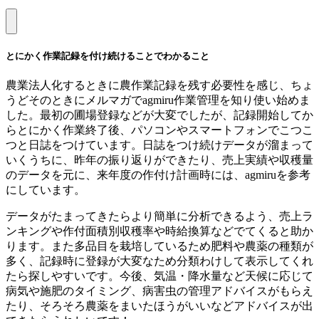
とにかく作業記録を付け続けることでわかること
農業法人化するときに農作業記録を残す必要性を感じ、ちょ
うどそのときにメルマガでagmiru作業管理を知り使い始めま
した。最初の圃場登録などが大変でしたが、記録開始してか
らとにかく作業終了後、パソコンやスマートフォンでこつこ
つと日誌をつけています。日誌をつけ続けデータが溜まって
いくうちに、昨年の振り返りができたり、売上実績や収穫量
のデータを元に、来年度の作付け計画時には、agmiruを参考
にしています。
データがたまってきたらより簡単に分析できるよう、売上ラ
ンキングや作付面積別収穫率や時給換算などでてくると助か
ります。また多品目を栽培しているため肥料や農薬の種類が
多く、記録時に登録が大変なため分類わけして表示してくれ
たら探しやすいです。今後、気温・降水量など天候に応じて
病気や施肥のタイミング、病害虫の管理アドバイスがもらえ
たり、そろそろ農薬をまいたほうがいいなどアドバイスが出