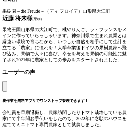
果樹園～die Freude～（ディ フロイデ）山形県大江町
近藤 将来様
(果物)
果物王国山形県の大江町で、桃やりんご、ラ・フランスをメ
インに作っていらっしゃいます。神奈川県で生まれ農業とは
縁遠い環境で育ちながら、いつしか自然を相手にして生計を
立てる「農家」に憧れを！大学卒業後ドイツの果樹農家へ飛
び込み、果物で人々に喜び、幸せを与える果物の可能性に魅
了され2021年に農家としての歩みをスタートされました。
ユーザーの声
農作業を無料アプリでワンストップ管理できます！
会社員を早期退職し、農家訪問したりトマト栽培している農
家にて半年間お手伝いをしたのち、2022年に念願のハウスを
建ててミニトマト専門農家として就農しました。