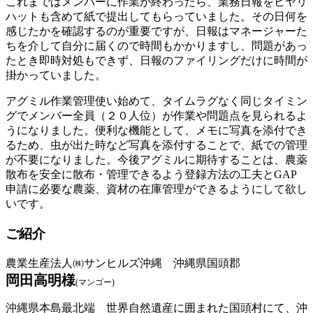
これまではメンバーに作業が終わったら、業務日報をヒヤリ
ハットも含めて紙で提出してもらっていました。その日何を
感じたかを確認するのが重要ですが、日報はマネージャーた
ちを介して自分に届くので時間もかかりますし、問題があっ
たとき即時対処もできず、日報のファイリングだけに時間が
掛かっていました。
アグミル作業管理使い始めて、タイムラグなく同じタイミン
グでメンバー全員（２０人位）が作業や問題点を見られるよ
うになりました。便利な機能として、メモに写真を添付でき
るため、虫が出た時など写真を添付することで、紙での管理
が不要になりました。今後アグミルに期待することは、農薬
散布を安全に散布・管理できるよう登録方法の工夫とGAP
申請に必要な農薬、資材の在庫管理ができるようにして欲し
いです。
ご紹介
農業生産法人㈱サンヒルズ沖縄 沖縄県国頭郡
岡田高明様
(マンゴー)
沖縄県本島最北端 世界自然遺産に囲まれた国頭村にて、沖