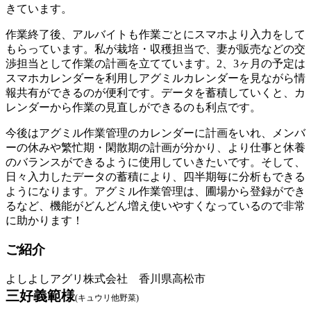
きています。
作業終了後、アルバイトも作業ごとにスマホより入力をして
もらっています。私が栽培・収穫担当で、妻が販売などの交
渉担当として作業の計画を立てています。2、3ヶ月の予定は
スマホカレンダーを利用しアグミルカレンダーを見ながら情
報共有ができるのが便利です。データを蓄積していくと、カ
レンダーから作業の見直しができるのも利点です。
今後はアグミル作業管理のカレンダーに計画をいれ、メンバ
ーの休みや繁忙期・閑散期の計画が分かり、より仕事と休養
のバランスができるように使用していきたいです。そして、
日々入力したデータの蓄積により、四半期毎に分析もできる
ようになります。アグミル作業管理は、圃場から登録ができ
るなど、機能がどんどん増え使いやすくなっているので非常
に助かります！
ご紹介
よしよしアグリ株式会社 香川県高松市
三好義範様
(キュウリ他野菜)