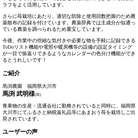
ラフをよく活用しています。
さらに苺栽培にあたり、適切な防除と使用回数把握のため農
薬散布の記録を付けています。農薬辞典では主成分が似通っ
ている農薬を調べられるため重宝しています。
今後、作業中の些細な気付きや必要な物を手軽に記録できる
ToDoリスト機能や電照や暖房機等の設備の設定タイミング
が一目で振返りできるようなカレンダーの色分け機能ができ
るとうれしいです！
ご紹介
馬渕農園 福岡県大川市
馬渕 武明様
(苺)
青果物の生産・流通会社に勤務されていると同時に、福岡県
大川市にてふるさと納税返礼品等にあまおう苺を栽培しご出
荷されています。
ユーザーの声