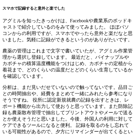
スマホで記録すると意外と楽でした
アグミルを知ったきっかけは、Facebookや農業系のポッドキ
ャストで紹介しているのをみて使ってみました。 ほぼパソ
コンからの利用ですが、スマホでやったら意外と楽だなと思
いました。気軽に記録ができるというのがありがたいです。
農薬の管理はこれまで文字で書いていたが、アグミル作業管
理から選択し登録しています。 最近だと、パイナップルや
カボチャの積算温度機能をつけはじめ、カボチャの定植から
着花まで、どのくらいの温度だとどのくらい生育しているか
を確認しています。
分析は、まだ見いだせていないので触ってないです。品目ご
との時間抽出や、経費をまとめて一緒にみれたら参考になり
そうですね。 役所に認定新規就農の記録を出すときは、レ
ポート機能から出力して使おうと思っています。また防除記
録も農薬散布管理で抽出してプリントアウトやメールで送る
とか使えそうだと思いました。今後、外国人の利用に対して
ケアできるツールになると便利。 記録を取るのをし忘れて
いる可能性があるので、夕方にリマインダーが出てくるとい