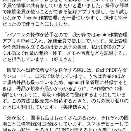
全員で情報の共有をしていきたいと思いました。操作が簡単
で家族全員が使うことができる記録アプリを探し、色々試し
たなかで『agmiru作業管理』が一番使いやすく、操作も簡単
だったので使うことにしました。
「パソコンの操作が苦手なので、我が家ではagmiru作業管理
アプリをiPadに入れ、家族全員で使用しています。売上管理
や作業計画を立てるのは妻と息子の担当、私はLINEのアグ
ミルTalkで作業の開始・終了、メモや写真などを記録するこ
とを担当しています」（好夫さん）
「販売先へ出荷伝票などを送信する際には、iPadでPDFをダ
ウンロードし、LINEで送信しています。うちは秀品のほか
に規格外品も扱っているため、agmiru作業管理に登録すると
きは、秀品か規格外品かがわかるように、“B作物”や“C作
物”というふうに、等級＋作物名で登録するようにしていま
す。この方法は販売先へ出荷するときと、のちの振り返りの
ときにも利用しています」（美津穂さん）
「畑が広く、圃場も品目もたくさんあるため、それぞれの圃
場ごとに備忘録的に記録をしています。スマホデビューして
間もない私は、かろうじてLINEが使えるという感じなので