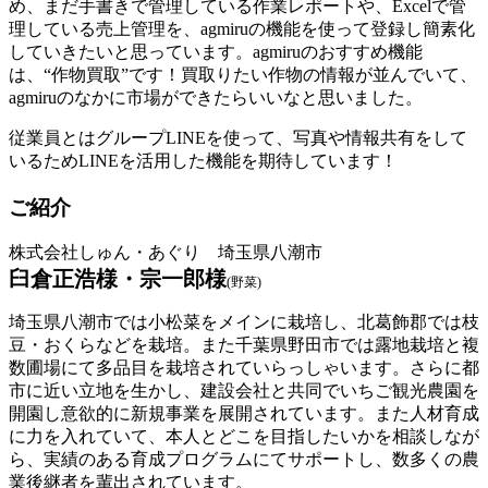
め、まだ手書きで管理している作業レポートや、Excelで管
理している売上管理を、agmiruの機能を使って登録し簡素化
していきたいと思っています。agmiruのおすすめ機能
は、“作物買取”です！買取りたい作物の情報が並んでいて、
agmiruのなかに市場ができたらいいなと思いました。
従業員とはグループLINEを使って、写真や情報共有をして
いるためLINEを活用した機能を期待しています！
ご紹介
株式会社しゅん・あぐり 埼玉県八潮市
臼倉正浩様・宗一郎様
(野菜)
埼玉県八潮市では小松菜をメインに栽培し、北葛飾郡では枝
豆・おくらなどを栽培。また千葉県野田市では露地栽培と複
数圃場にて多品目を栽培されていらっしゃいます。さらに都
市に近い立地を生かし、建設会社と共同でいちご観光農園を
開園し意欲的に新規事業を展開されています。また人材育成
に力を入れていて、本人とどこを目指したいかを相談しなが
ら、実績のある育成プログラムにてサポートし、数多くの農
業後継者を輩出されています。