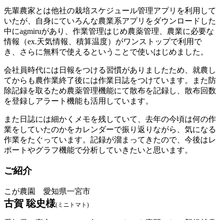
先輩農家とは他社の栽培スケジュール管理アプリを利用して
いたが、自身にていろんな農業系アプリをダウンロードした
中にagmiruがあり、作業管理はじめ農薬管理、農業に必要な
情報（ex.天気情報、積算温度）がワンストップで利用で
き、さらに無料で使えるということで使いはじめました。
会社員時代には日報をつける習慣がありましたため、就農し
てからも農作業終了後には作業日誌をつけています。また防
除記録を取るため農薬管理機能にて散布を記録し、散布回数
を登録しアラート機能も活用しています。
また日誌には細かくメモを残していて、去年の今頃は何の作
業をしていたのかをカレンダーで振り返りながら、気になる
作業をたぐっています。記録が溜まってきたので、今後はレ
ポートやグラフ機能で分析していきたいと思います。
ご紹介
こが農園 愛知県一宮市
古賀 聡史様
(ミニトマト)