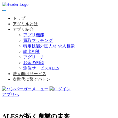
toggle
navigation
トップ
アグミルとは
アプリ紹介
アプリ機能
買取マッチング
特定技能外国人材 求人相談
輸出相談
アグリーチ
お金の相談
測位サービスALES
法人向けサービス
次世代に繋ぐバトン
アプリへ
ALESが拓く農業の未来