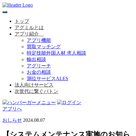
toggle
navigation
トップ
アグミルとは
アプリ紹介
アプリ機能
買取マッチング
特定技能外国人材 求人相談
輸出相談
アグリーチ
お金の相談
測位サービスALES
法人向けサービス
次世代に繋ぐバトン
アプリへ
おしらせ
2024.08.07
【システムメンテナンス実施のお知ら