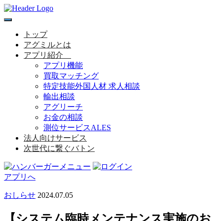
toggle
navigation
トップ
アグミルとは
アプリ紹介
アプリ機能
買取マッチング
特定技能外国人材 求人相談
輸出相談
アグリーチ
お金の相談
測位サービスALES
法人向けサービス
次世代に繋ぐバトン
アプリへ
おしらせ
2024.07.05
【システム臨時メンテナンス実施のお