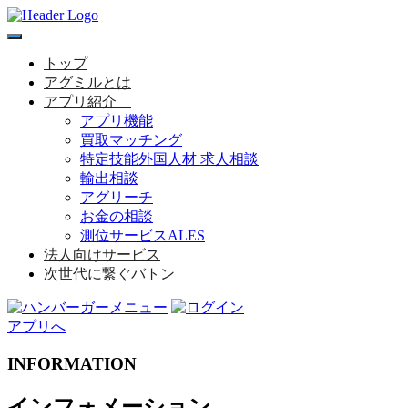
toggle
navigation
トップ
アグミルとは
アプリ紹介
アプリ機能
買取マッチング
特定技能外国人材 求人相談
輸出相談
アグリーチ
お金の相談
測位サービスALES
法人向けサービス
次世代に繋ぐバトン
アプリへ
I
N
F
O
R
M
A
T
I
O
N
インフォメーション