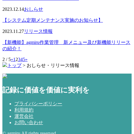
2023.12.14
おしらせ
【システム定期メンテナンス実施のお知らせ】
2023.11.27
リリース情報
【新機能】agmiru作業管理 新メニュー及び新機能リリース
の紹介！
2 / 5
«
1
2
3
4
5
»
トップ
>
おしらせ・リリース情報
記録に価値を価値に実利を
プライバシーポリシー
利用規約
運営会社
お問い合わせ
© agmiru All rights reserved.